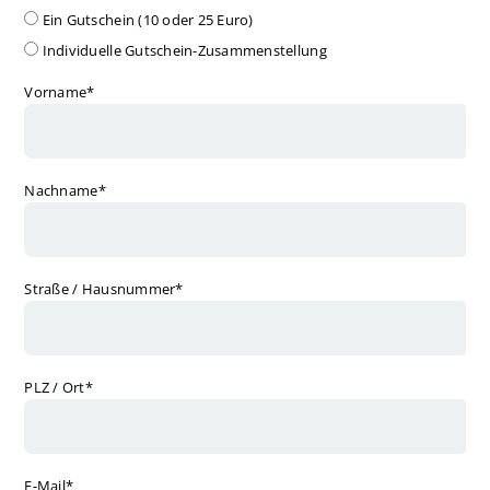
Ein Gutschein (10 oder 25 Euro)
Individuelle Gutschein-Zusammenstellung
Pflichtfeld
Vorname
*
Pflichtfeld
Nachname
*
Pflichtfeld
Straße / Hausnummer
*
Pflichtfeld
PLZ / Ort
*
Pflichtfeld
E-Mail
*