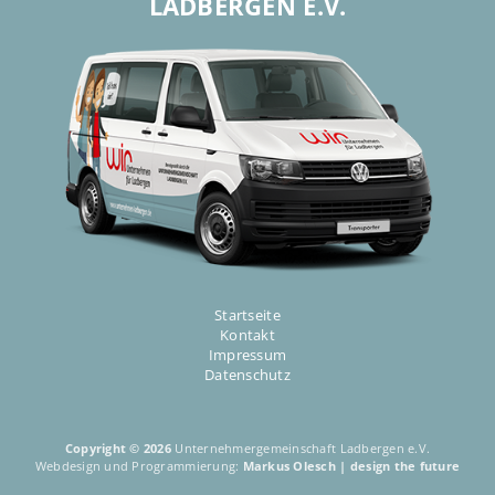
LADBERGEN E.V.
Startseite
Kontakt
Impressum
Datenschutz
Copyright © 2026
Unternehmer­gemeinschaft Ladbergen e.V.
Webdesign und Programmierung:
Markus Olesch | design the future