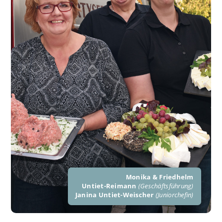
Monika & Friedhelm
Untiet-Reimann
(Geschäftsführung)
Janina Untiet-Weischer
(Juniorchefin)