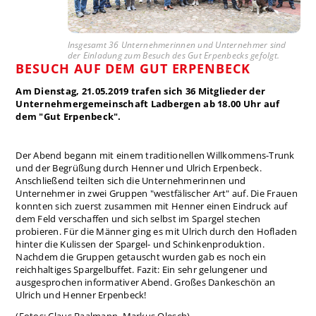
Insgesamt 36 Unternehmerinnen und Unternehmer sind
der Einladung zum Besuch des Gut Erpenbecks gefolgt.
BESUCH AUF DEM GUT ERPENBECK
Am Dienstag, 21.05.2019 trafen sich 36 Mitglieder der
Unternehmergemeinschaft Ladbergen ab 18.00 Uhr auf
dem "Gut Erpenbeck".
Der Abend begann mit einem traditionellen Willkommens-Trunk
und der Begrüßung durch Henner und Ulrich Erpenbeck.
Anschließend teilten sich die Unternehmerinnen und
Unternehmer in zwei Gruppen "westfälischer Art" auf. Die Frauen
konnten sich zuerst zusammen mit Henner einen Eindruck auf
dem Feld verschaffen und sich selbst im Spargel stechen
probieren. Für die Männer ging es mit Ulrich durch den Hofladen
hinter die Kulissen der Spargel- und Schinkenproduktion.
Nachdem die Gruppen getauscht wurden gab es noch ein
reichhaltiges Spargelbuffet. Fazit: Ein sehr gelungener und
ausgesprochen informativer Abend. Großes Dankeschön an
Ulrich und Henner Erpenbeck!
(Fotos: Claus Baalmann, Markus Olesch)